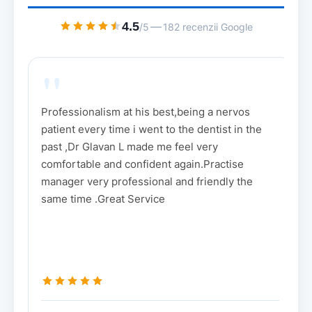
4.5
—
/5
182 recenzii Google
"
Nice treatment, very nice personnel, flexible
g
program and good prices.