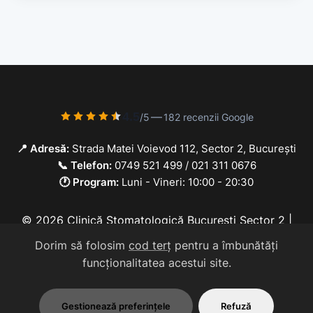
4.5
—
/5
182 recenzii Google
📍 Adresă:
Strada Matei Voievod 112, Sector 2, București
📞 Telefon:
0749 521 499
/
021 311 0676
🕐 Program:
Luni - Vineri: 10:00 - 20:30
© 2026 Clinică Stomatologică București Sector 2 |
DentalClinica - Implanturi & Ortodonție. Toate
Dorim să folosim
cod terț
pentru a îmbunătăți
drepturile rezervate. | Urgențe Stomatologice
funcționalitatea acestui site.
București
Gestionează preferințele
Refuză
Politica de Confidențialitate
Politica Cookies