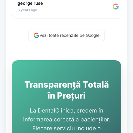
Victor Motatu
c
8 years ago
2
Vezi toate recenziile pe Google
Transparență Totală
în Prețuri
La DentalClinica, credem în
informarea corectă a pacienților.
Fiecare serviciu include o